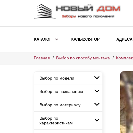
КАТАЛОГ
КАЛЬКУЛЯТОР
АДРЕСА
Главная
Выбор по способу монтажа
Комплек
ВЫБОР ПО МОДЕЛИ
Заборы Ранчо
Выбор по модели
Заборы Хай-тек
Заборы Классика
Выбор по назначению
Заборы Ранчо
Заборы Жалюзи
Заборы Хай-тек
Выбор по материалу
Заборы и ограждения для
Заборы Классика
детских садов
ВЫБОР ПО НАЗНАЧЕНИЮ
Заборы Жалюзи
Выбор по
Заборы с кирпичными столбами
Заборы для дачи
характеристикам
Заборы и ограждения для детских
Заборы из евроштакетника
Элитные заборы для коттеджей
садов