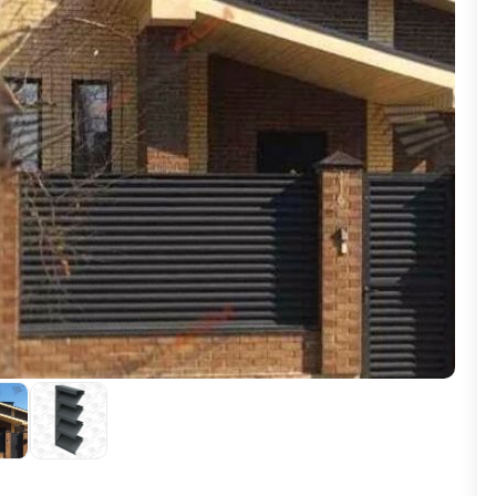
ВЫБОР ПО ХАРАКТЕРИСТИКАМ
Горизонтальные заборы
Высокие заборы
Красивые, дизайнерские заборы
ВЫБОР ПО СПОСОБУ МОНТАЖА
Заборы под ключ
Готовые заборы
Комплекты заборов-лего "сделай сам"
Быстровозводимые заборы