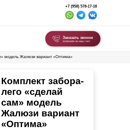
+7 (958) 578-17-18
Заказать звонок
позвоним за наш счет
ам» модель Жалюзи вариант «Оптима»
ВЫБОР ПО ТИПУ
Модульные заборы и ограждения
Комплект забора-
Комбинированные заборы
Секционные заборы
лего «сделай
сам» модель
ВОРОТА И КАЛИТКИ
Жалюзи вариант
Ворота откатные
«Оптима»
Ворота распашные
Ворота складные гармошка