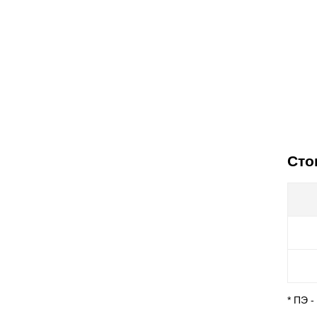
Сто
* ПЭ 