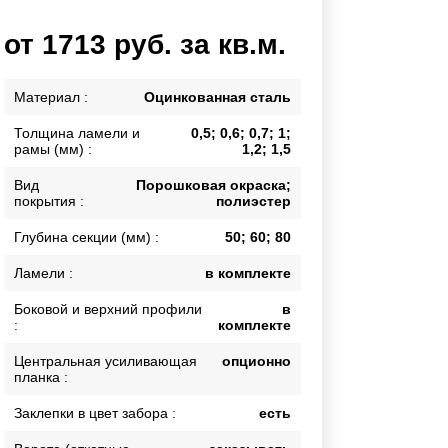
Каркасы ворот
от 1713 руб. за кв.м.
Калитки
Входные группы
Материал :
Оцинкованная сталь
Толщина ламели и
0,5; 0,6; 0,7; 1;
ВСЕ ДЛЯ ЗАБОРА
рамы (мм) :
1,2; 1,5
Панели для забора
Вид
Порошковая окраска;
покрытия :
полиэстер
Глубина секции (мм) :
50; 60; 80
Ламели :
в комплекте
Боковой и верхний профили
в
:
комплекте
Центральная усиливающая
опционно
планка :
Заклепки в цвет забора :
есть