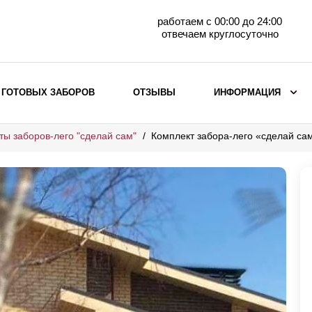
работаем с 00:00 до 24:00
отвечаем круглосуточно
 ГОТОВЫХ ЗАБОРОВ
ОТЗЫВЫ
ИНФОРМАЦИЯ
ты заборов-лего "сделай сам"
Комплект забора-лего «сделай с
ВЫБОР ПО МАТЕРИАЛУ
Заборы с кирпичными столбами
Заборы из евроштакетника
горизонтального
Металлические заборы для дачи
Забор жалюзи с кирпичными столбами
Металлические заборы
Металлические ограждения