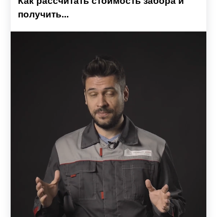
Как рассчитать стоимость забора и
предназначено для секций нестандартной длины.
получить...
Усилители окрашиваются в цвет каркаса, тем самым
подчеркивая единый стиль. Представленные модели
можно разделить на две основные группы: «Жалюзи» и
«Ранчо».
Заборы-жалюзи комплектуются ламелями,
изготовленными в форме английской буквы Z. Модели
«Стандарт», «Оптима», «Премиум» и «Люкс» схожи по
конструкции и внешнему виду. Основное отличие
заключается в количестве, высоте и расположении
ламелей. От этого напрямую зависят обзорные
характеристики и внешний вид забора. От простого и
незамысловатого до массивного, строгого и объемного
дизайна. Визуально изделия похожи на сплошной
глухой забор, но на самом деле обладают достаточной