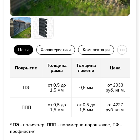
Цены
Характеристики
Комплектация
Толщина
Толщина
Покрытие
Цена
рамы
ламели
от 0,5 до
от 2933
ПЭ
0,5 мм
1,5 мм
руб. кв.м.
от 0,5 до
от 0,5 до
от 4227
ППП
1,5 мм
1,5 мм
руб. кв.м.
* ПЭ - полиэстер, ППП - полимерно-порошковое, ПФ -
профнастил