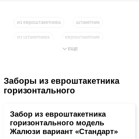
из евроштакетника
штакетник
из штакетника
евроштакетник
ЕЩЕ
из металлического штакетника
металлические рейки
Заборы из евроштакетника
горизонтального
Забор из евроштакетника
горизонтального модель
Жалюзи вариант «Стандарт»