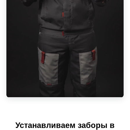
светопрозрачностью. Заборы вентилируемые, за счет
чего обеспечивается оптимальная проветриваемость
участка с сохранением естественного микроклимата.
Низкая парусность значительно снижает нагрузку на
несущие элементы изделия. За счет особенности
расположения ламелей снаружи территория
практически не видна, а со стороны двора
обеспечивается внушительный обзор. Всегда можно
увидеть, кто пришел в гости, не выходя за пределы
участка и не открывая калитку.
Модель «Модерн» по конструкции и внешнему виду со
стороны фасада схожа с Z-образной линейкой, но
отличается формой планок. Ламели изготовлены в
форме домика с целью визуально придать забору
Устанавливаем заборы в
идентичный вид и с фасадной, и с тыльной стороны.