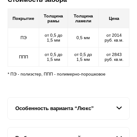
Толщина
Толщина
Покрытие
Цена
рамы
ламели
от 0,5 до
от 2014
ПЭ
0,5 мм
1,5 мм
руб. кв.м.
от 0,5 до
от 0,5 до
от 2843
ППП
1,5 мм
1,5 мм
руб. кв.м.
* ПЭ - полиэстер, ППП - полимерно-порошковое
Особенность варианта “Люкс”
Если ранее были представлены четыре