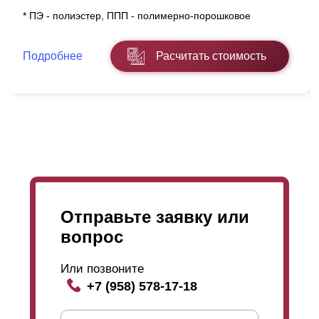
процессе изготовления. Толщина порошкового
покрытия варьируется от 60 до 100 микрон. Каталог
* ПЭ - полиэстер, ППП - полимерно-порошковое
раскрасок RAL предлагает широкий ассортимент
цветовых решений для стали любой толщины. Также
Чтобы определиться с понятием «угол обзора через
имеется большой выбор видов фактур стали.
ламели
Подробнее
Расчитать стоимость
», нужно обратиться к схеме, которая расположена
выше. На данной схеме видно, что смотрящий
человек находится с внешней стороны забора – за
его периметром. Таким образом, глядя на
территорию участка, он будет видеть только небо.
При этом, стоящий за забором с внутренней
стороны, хорошо видит, что происходит снаружи и
может разглядеть прохожих. Это неоспоримый плюс
в пользу безопасности. Выбор нахлёста напрямую
влияет на угол обзора. Чем нахлёст меньше, тем
лучше обзор и наоборот. В стандартной конструкции
применяется нахлёст 10-20 мм, но в некоторых
случаях этот показатель нужно увеличивать. Так,
если дом высокий, двухэтажный, а забор
Отправьте заявку или
располагается к нему близко, то верхняя часть может
быть доступна для просматривания (для этого нужно
вопрос
заглянуть под нижние
ламели
снизу-вверх). Это можно исключить, добавив
ламелей
и увеличив нахлёст.
Или позвоните
+7 (958) 578-17-18