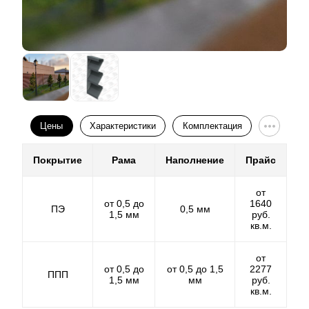
цвета и фактуры значительно меньше – два-три
варианта. У такого декоративного покрытия есть ещё
смягчится. Но какой бы вариант вы не выбрали,
одно ограничение. Т. к. заготовки под
модель «
Комби
» всегда будет выглядеть более
ламели
к нам поступают уже с нанесённым
массивно, грубо и, в то же время, надёжней, чем
полиэстером
, нам приходится, во избежание повреждений на
другие модели заборов с такой же высотой
ламелей
.
покрытии, вносить изменения в технический процесс
Такой эффект получается за счёт профиля.
Ламели
в
и отказываться от определённых методов работы
«
Комби
», как и в «Ранчо», имеют профиль доски.
при производстве изделий. Это приводит к тому, что
Они массивные, простые, выполнены в строгом
мы не можем использовать некоторые наши
конструкторские решения при работе с заготовками с
стиле и имеют угловатую форму.
покрытием из
Цены
Характеристики
Комплектация
полиэстера
. На общее качество изделий это не влияет, но это
замедляет процесс монтажа забора. Поэтому, если
Покрытие
Рама
Наполнение
Прайс
для вас важен быстрый монтаж конструкции
(например, если рабочие на почасовой оплате), или
вы не смогли определиться с цветом забора, а также
от
в случае, если вам нужна сталь другой толщины, то
от 0,5 до
1640
ПЭ
0,5 мм
вам подойдёт вариант с полимерно-порошковым
1,5 мм
руб.
покрытием. Нанесение полимерно-порошкового
кв.м.
покрытия мы осуществляем самостоятельно. Это
даёт нам больше свободы при производстве забора,
т. к. нанесение покрытия производится
от
непосредственно после изготовления. Сначала мы
от 0,5 до
от 0,5 до 1,5
2277
ППП
изготавливаем все элементы конструкции, а затем
1,5 мм
мм
руб.
окрашиваем каждую деталь отдельно. Это снимает
кв.м.
любые ограничения по операциям, проводимым в